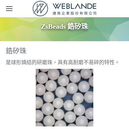
ZsBeads 鋯矽珠
鋯矽珠
是球形燒結的研磨珠，具有高耐磨不易碎的特性。