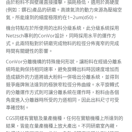
由於粉料不與壁邊直接撞擊，損耗極低，適用於高硬度
(例如：鑽石)產品的研磨。高速氣流的動力來源為壓縮空
氣，所能達到的細度極限約在1~2um(d50)。
機台特點在於所使用的出料分級系統，此分級系統採用
Netzsch專利的ConVor設計，同時採用水平的運作方
式。此兩特點對於研磨完成物料的粒徑分佈寬窄的完成
時間有關鍵性的影響。
ConVor分離機構的特殊幾何形狀，讓粉料在經過分離系
統時能夠保持相同速率，避免旋轉出料時因速度增加而
造成額外的力道將過大粉料一併吸出分離系統，並得到
競爭廠牌無法達到的極狹窄粒徑分佈曲線。水平旋轉式
的分離運作方式則可讓分離系統在運作時，粉料由各個
角度進入分離器時所受的力道相同，因此出料尺寸可受
準確控制。
CGS同樣有實驗及量產機種，任何在實驗機種上所達到的
結果，皆能在量產機種上放大產出。不同研磨室內襯，