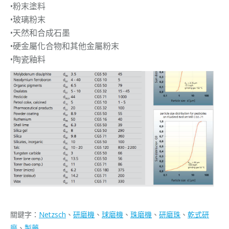
•粉末塗料
•玻璃粉末
•天然和合成石墨
•硬金屬化合物和其他金屬粉末
•陶瓷釉料
關鍵字：
Netzsch
、
研磨機
、
球磨機
、
珠磨機
、
研磨珠
、
乾式研
磨
、
製藥