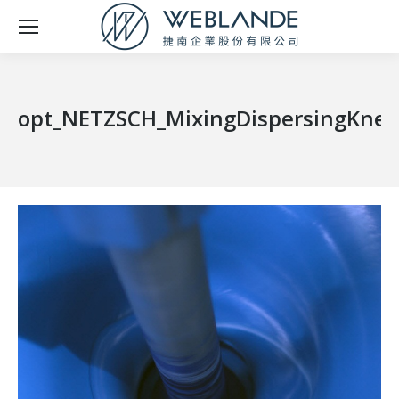
opt_NETZSCH_MixingDispersingKnea