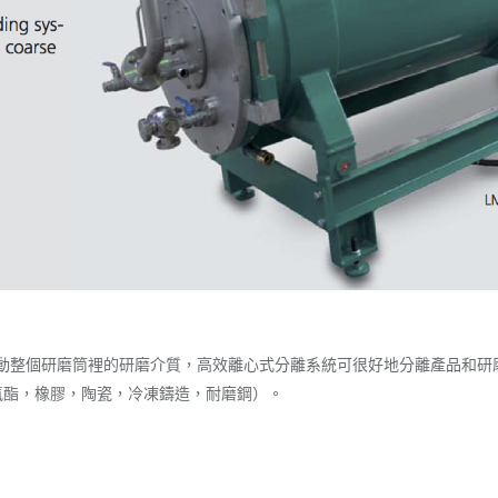
可以帶動整個研磨筒裡的研磨介質，高效離心式分離系統可很好地分離產品
氨酯，橡膠，陶瓷，冷凍鑄造，耐磨鋼）。